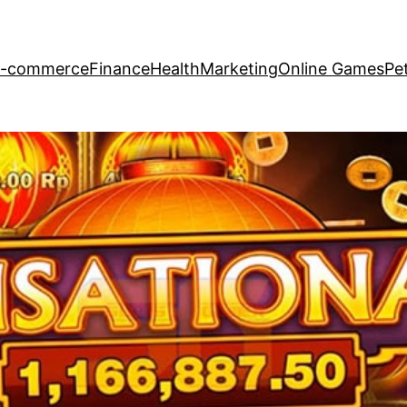
-commerce
Finance
Health
Marketing
Online Games
Pe