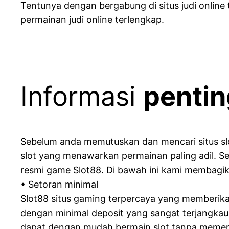
Tentunya dengan bergabung di situs judi onlin
permainan judi online terlengkap.
Informasi
pentin
Sebelum anda memutuskan dan mencari situs slot 
slot yang menawarkan permainan paling adil. Sel
resmi game Slot88. Di bawah ini kami membagikan
• Setoran minimal
Slot88 situs gaming terpercaya yang memberika
dengan minimal deposit yang sangat terjangkau
dapat dengan mudah bermain slot tanpa memer