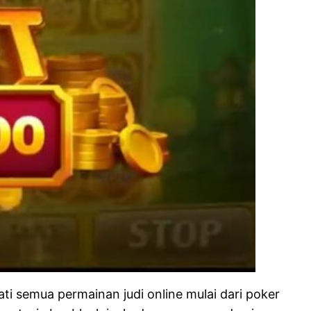
ati semua permainan judi online mulai dari poker