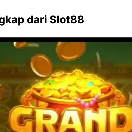
gkap dari Slot88