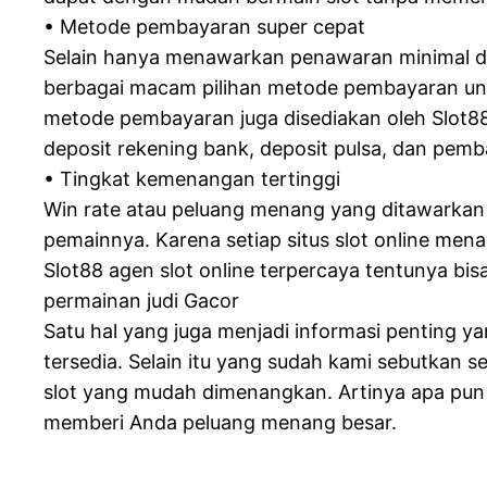
• Metode pembayaran super cepat
Selain hanya menawarkan penawaran minimal dep
berbagai macam pilihan metode pembayaran u
metode pembayaran juga disediakan oleh Slot88
deposit rekening bank, deposit pulsa, dan pemb
• Tingkat kemenangan tertinggi
Win rate atau peluang menang yang ditawarkan o
pemainnya. Karena setiap situs slot online me
Slot88 agen slot online terpercaya tentunya 
permainan judi Gacor
Satu hal yang juga menjadi informasi penting yan
tersedia. Selain itu yang sudah kami sebutkan s
slot yang mudah dimenangkan. Artinya apa pun je
memberi Anda peluang menang besar.