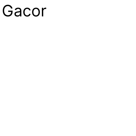
 Gacor