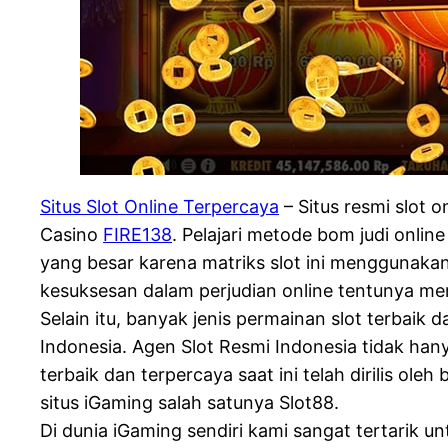
Situs Slot Online Terpercaya
– Situs resmi slot o
Casino
FIRE138
. Pelajari metode bom judi onli
yang besar karena matriks slot ini menggunak
kesuksesan dalam perjudian online tentunya menj
Selain itu, banyak jenis permainan slot terbaik 
Indonesia. Agen Slot Resmi Indonesia tidak han
terbaik dan terpercaya saat ini telah dirilis ol
situs iGaming salah satunya Slot88.
Di dunia iGaming sendiri kami sangat tertarik