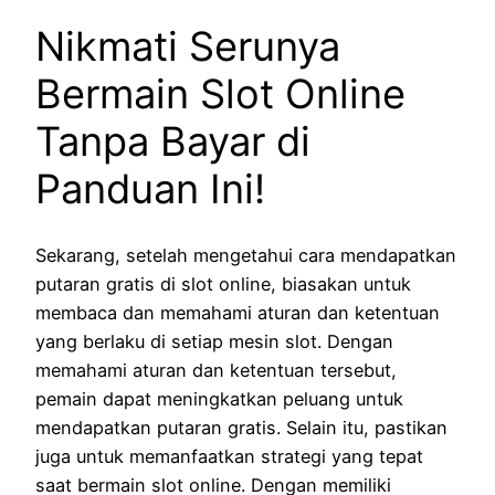
Nikmati Serunya
Bermain Slot Online
Tanpa Bayar di
Panduan Ini!
Sekarang, setelah mengetahui cara mendapatkan
putaran gratis di slot online, biasakan untuk
membaca dan memahami aturan dan ketentuan
yang berlaku di setiap mesin slot. Dengan
memahami aturan dan ketentuan tersebut,
pemain dapat meningkatkan peluang untuk
mendapatkan putaran gratis. Selain itu, pastikan
juga untuk memanfaatkan strategi yang tepat
saat bermain slot online. Dengan memiliki