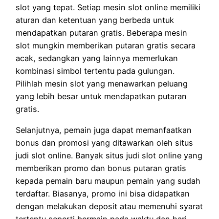
slot yang tepat. Setiap mesin slot online memiliki
aturan dan ketentuan yang berbeda untuk
mendapatkan putaran gratis. Beberapa mesin
slot mungkin memberikan putaran gratis secara
acak, sedangkan yang lainnya memerlukan
kombinasi simbol tertentu pada gulungan.
Pilihlah mesin slot yang menawarkan peluang
yang lebih besar untuk mendapatkan putaran
gratis.
Selanjutnya, pemain juga dapat memanfaatkan
bonus dan promosi yang ditawarkan oleh situs
judi slot online. Banyak situs judi slot online yang
memberikan promo dan bonus putaran gratis
kepada pemain baru maupun pemain yang sudah
terdaftar. Biasanya, promo ini bisa didapatkan
dengan melakukan deposit atau memenuhi syarat
tertentu seperti bermain pada waktu dan hari