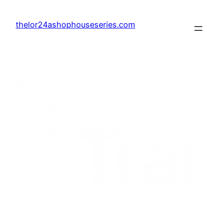
Skip
to
thelor24ashophouseseries.com
content