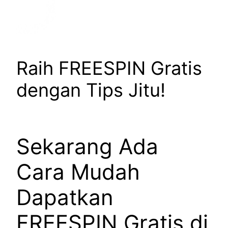
Raih FREESPIN Gratis
dengan Tips Jitu!
Sekarang Ada
Cara Mudah
Dapatkan
FREESPIN Gratis di