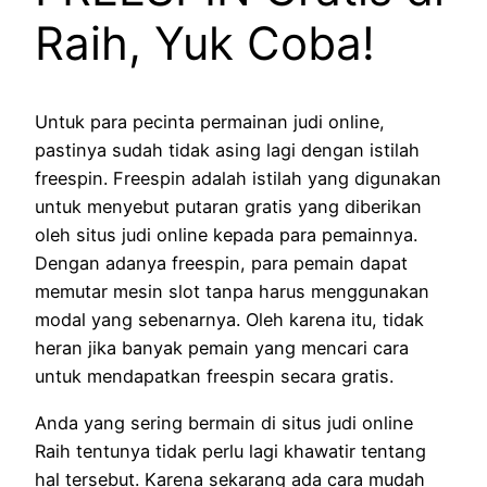
Raih, Yuk Coba!
Untuk para pecinta permainan judi online,
pastinya sudah tidak asing lagi dengan istilah
freespin. Freespin adalah istilah yang digunakan
untuk menyebut putaran gratis yang diberikan
oleh situs judi online kepada para pemainnya.
Dengan adanya freespin, para pemain dapat
memutar mesin slot tanpa harus menggunakan
modal yang sebenarnya. Oleh karena itu, tidak
heran jika banyak pemain yang mencari cara
untuk mendapatkan freespin secara gratis.
Anda yang sering bermain di situs judi online
Raih tentunya tidak perlu lagi khawatir tentang
hal tersebut. Karena sekarang ada cara mudah