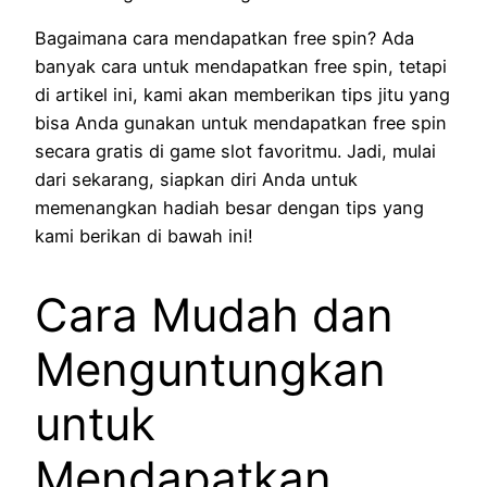
Bagaimana cara mendapatkan free spin? Ada
banyak cara untuk mendapatkan free spin, tetapi
di artikel ini, kami akan memberikan tips jitu yang
bisa Anda gunakan untuk mendapatkan free spin
secara gratis di game slot favoritmu. Jadi, mulai
dari sekarang, siapkan diri Anda untuk
memenangkan hadiah besar dengan tips yang
kami berikan di bawah ini!
Cara Mudah dan
Menguntungkan
untuk
Mendapatkan