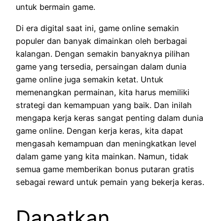
untuk bermain game.
Di era digital saat ini, game online semakin
populer dan banyak dimainkan oleh berbagai
kalangan. Dengan semakin banyaknya pilihan
game yang tersedia, persaingan dalam dunia
game online juga semakin ketat. Untuk
memenangkan permainan, kita harus memiliki
strategi dan kemampuan yang baik. Dan inilah
mengapa kerja keras sangat penting dalam dunia
game online. Dengan kerja keras, kita dapat
mengasah kemampuan dan meningkatkan level
dalam game yang kita mainkan. Namun, tidak
semua game memberikan bonus putaran gratis
sebagai reward untuk pemain yang bekerja keras.
Dapatkan