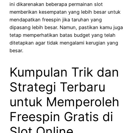
ini dikarenakan beberapa permainan slot
memberikan kesempatan yang lebih besar untuk
mendapatkan freespin jika taruhan yang
dipasang lebih besar. Namun, pastikan kamu juga
tetap memperhatikan batas budget yang telah
ditetapkan agar tidak mengalami kerugian yang
besar.
Kumpulan Trik dan
Strategi Terbaru
untuk Memperoleh
Freespin Gratis di
Slot Online