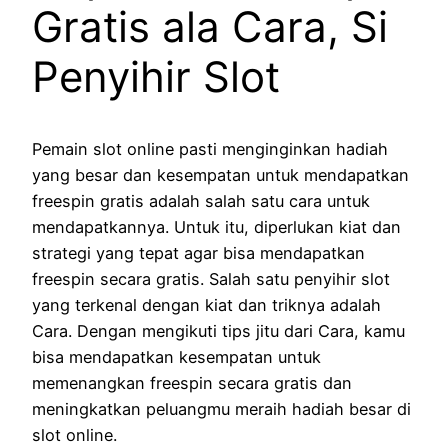
Gratis ala Cara, Si
Penyihir Slot
Pemain slot online pasti menginginkan hadiah
yang besar dan kesempatan untuk mendapatkan
freespin gratis adalah salah satu cara untuk
mendapatkannya. Untuk itu, diperlukan kiat dan
strategi yang tepat agar bisa mendapatkan
freespin secara gratis. Salah satu penyihir slot
yang terkenal dengan kiat dan triknya adalah
Cara. Dengan mengikuti tips jitu dari Cara, kamu
bisa mendapatkan kesempatan untuk
memenangkan freespin secara gratis dan
meningkatkan peluangmu meraih hadiah besar di
slot online.