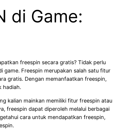
N di Game:
atkan freespin secara gratis? Tidak perlu
 di game. Freespin merupakan salah satu fitur
a gratis. Dengan memanfaatkan freespin,
 hadiah.
 kalian mainkan memiliki fitur freespin atau
a, freespin dapat diperoleh melalui berbagai
getahui cara untuk mendapatkan freespin,
espin.