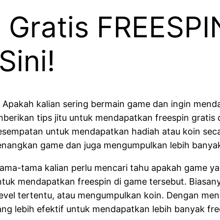
 Gratis FREESPI
Sini!
Apakah kalian sering bermain game dan ingin mendap
emberikan tips jitu untuk mendapatkan freespin gratis
sempatan untuk mendapatkan hadiah atau koin secar
enangkan game dan juga mengumpulkan lebih banyak
ama-tama kalian perlu mencari tahu apakah game yang
untuk mendapatkan freespin di game tersebut. Biasany
level tertentu, atau mengumpulkan koin. Dengan men
ng lebih efektif untuk mendapatkan lebih banyak fre