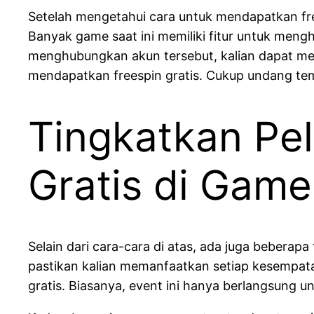
Setelah mengetahui cara untuk mendapatkan free
Banyak game saat ini memiliki fitur untuk men
menghubungkan akun tersebut, kalian dapat mem
mendapatkan freespin gratis. Cukup undang tem
Tingkatkan Pe
Gratis di Game
Selain dari cara-cara di atas, ada juga bebera
pastikan kalian memanfaatkan setiap kesempata
gratis. Biasanya, event ini hanya berlangsung u