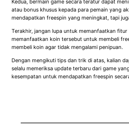
Kedua, bermain game secara teratur dapat men
atau bonus khusus kepada para pemain yang akt
mendapatkan freespin yang meningkat, tapi ju
Terakhir, jangan lupa untuk memanfaatkan fitur
memanfaatkan koin tersebut untuk membeli free
membeli koin agar tidak mengalami penipuan.
Dengan mengikuti tips dan trik di atas, kalian 
selalu memeriksa update terbaru dari game yang
kesempatan untuk mendapatkan freespin secara 