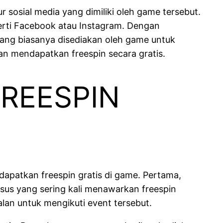
sosial media yang dimiliki oleh game tersebut.
erti Facebook atau Instagram. Dengan
yang biasanya disediakan oleh game untuk
n mendapatkan freespin secara gratis.
FREESPIN
!
dapatkan freespin gratis di game. Pertama,
sus yang sering kali menawarkan freespin
alan untuk mengikuti event tersebut.