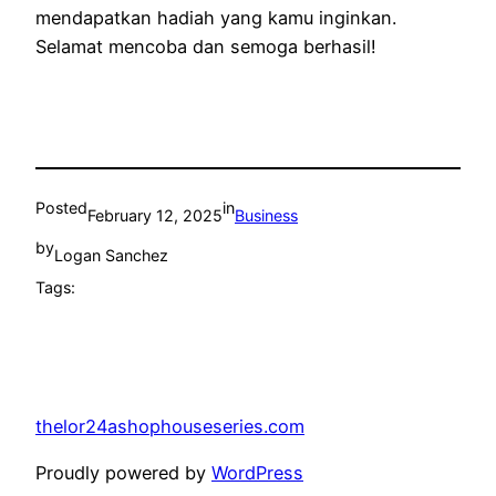
mendapatkan hadiah yang kamu inginkan.
Selamat mencoba dan semoga berhasil!
Posted
in
February 12, 2025
Business
by
Logan Sanchez
Tags:
thelor24ashophouseseries.com
Proudly powered by
WordPress