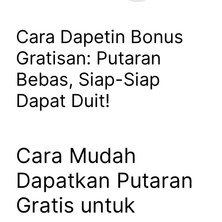
Cara Dapetin Bonus
Gratisan: Putaran
Bebas, Siap-Siap
Dapat Duit!
Cara Mudah
Dapatkan Putaran
Gratis untuk