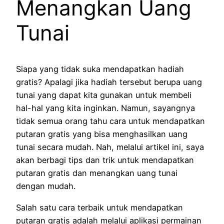
Menangkan Uang
Tunai
Siapa yang tidak suka mendapatkan hadiah
gratis? Apalagi jika hadiah tersebut berupa uang
tunai yang dapat kita gunakan untuk membeli
hal-hal yang kita inginkan. Namun, sayangnya
tidak semua orang tahu cara untuk mendapatkan
putaran gratis yang bisa menghasilkan uang
tunai secara mudah. Nah, melalui artikel ini, saya
akan berbagi tips dan trik untuk mendapatkan
putaran gratis dan menangkan uang tunai
dengan mudah.
Salah satu cara terbaik untuk mendapatkan
putaran gratis adalah melalui aplikasi permainan