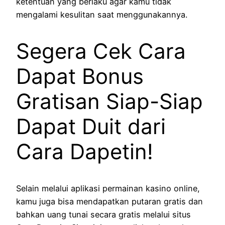
ketentuan yang berlaku agar kamu tidak
mengalami kesulitan saat menggunakannya.
Segera Cek Cara
Dapat Bonus
Gratisan Siap-Siap
Dapat Duit dari
Cara Dapetin!
Selain melalui aplikasi permainan kasino online,
kamu juga bisa mendapatkan putaran gratis dan
bahkan uang tunai secara gratis melalui situs