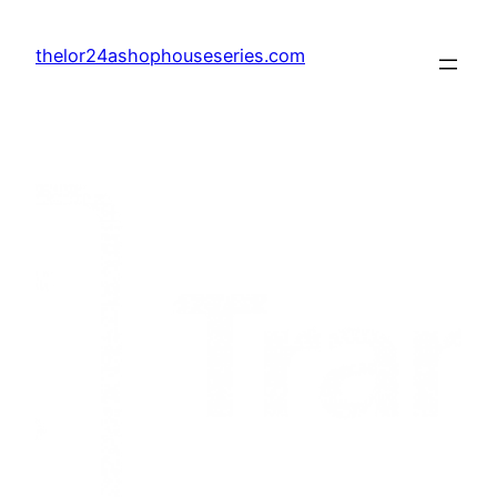
Skip
to
thelor24ashophouseseries.com
content