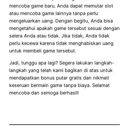
mencoba game baru. Anda dapat memutar slot
atau mencoba game lainnya tanpa perlu
mengeluarkan uang. Dengan begitu, Anda bisa
mengetahui apakah game tersebut sesuai dengan
selera Anda atau tidak. Jika tidak, Anda tidak
perlu kecewa karena tidak menghabiskan uang
untuk membeli game tersebut.
Jadi, tunggu apa lagi? Segera lakukan langkah-
langkah yang telah kami bagikan di atas untuk
mendapatkan bonus putar gratis dan nikmati
keseruan bermain game tanpa biaya. Selamat
mencoba dan semoga berhasil!