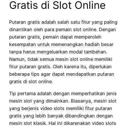
Gratis di Slot Online
Putaran gratis adalah salah satu fitur yang paling
dinantikan oleh para pemain slot online. Dengan
putaran gratis, pemain dapat memperoleh
kesempatan untuk memenangkan hadiah besar
tanpa harus mengeluarkan modal tambahan.
Namun, tidak semua mesin slot online memiliki
fitur putaran gratis. Oleh karena itu, diperlukan
beberapa tips agar dapat mendapatkan putaran
gratis di slot online.
Tip pertama adalah dengan memperhatikan jenis
mesin slot yang dimainkan. Biasanya, mesin slot
yang berjenis video slots memiliki fitur putaran
gratis yang lebih banyak dibandingkan dengan
mesin slot klasik. Hal ini dikarenakan video slots