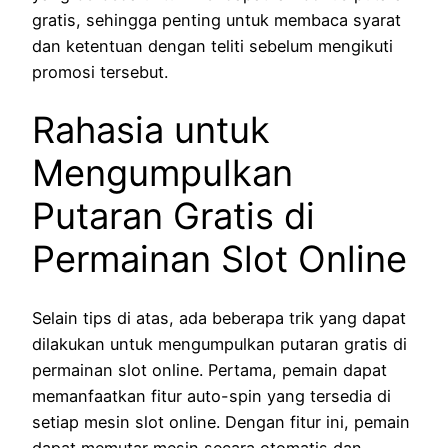
gratis, sehingga penting untuk membaca syarat
dan ketentuan dengan teliti sebelum mengikuti
promosi tersebut.
Rahasia untuk
Mengumpulkan
Putaran Gratis di
Permainan Slot Online
Selain tips di atas, ada beberapa trik yang dapat
dilakukan untuk mengumpulkan putaran gratis di
permainan slot online. Pertama, pemain dapat
memanfaatkan fitur auto-spin yang tersedia di
setiap mesin slot online. Dengan fitur ini, pemain