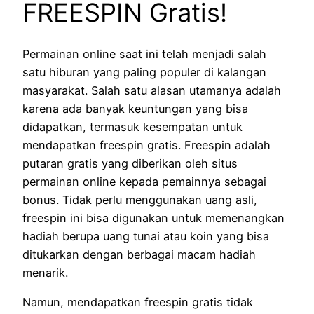
FREESPIN Gratis!
Permainan online saat ini telah menjadi salah
satu hiburan yang paling populer di kalangan
masyarakat. Salah satu alasan utamanya adalah
karena ada banyak keuntungan yang bisa
didapatkan, termasuk kesempatan untuk
mendapatkan freespin gratis. Freespin adalah
putaran gratis yang diberikan oleh situs
permainan online kepada pemainnya sebagai
bonus. Tidak perlu menggunakan uang asli,
freespin ini bisa digunakan untuk memenangkan
hadiah berupa uang tunai atau koin yang bisa
ditukarkan dengan berbagai macam hadiah
menarik.
Namun, mendapatkan freespin gratis tidak