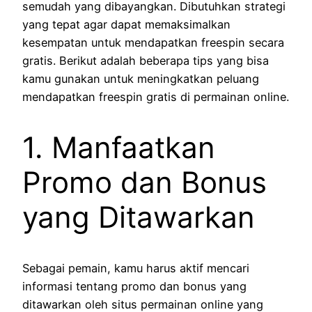
semudah yang dibayangkan. Dibutuhkan strategi
yang tepat agar dapat memaksimalkan
kesempatan untuk mendapatkan freespin secara
gratis. Berikut adalah beberapa tips yang bisa
kamu gunakan untuk meningkatkan peluang
mendapatkan freespin gratis di permainan online.
1. Manfaatkan
Promo dan Bonus
yang Ditawarkan
Sebagai pemain, kamu harus aktif mencari
informasi tentang promo dan bonus yang
ditawarkan oleh situs permainan online yang