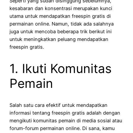
Seperti yang sudah disinggung sebelumnya,
kesabaran dan konsentrasi merupakan kunci
utama untuk mendapatkan freespin gratis di
permainan online. Namun, tidak ada salahnya
juga untuk mencoba beberapa trik berikut ini
untuk meningkatkan peluang mendapatkan
freespin gratis.
1. Ikuti Komunitas
Pemain
Salah satu cara efektif untuk mendapatkan
informasi tentang freespin gratis adalah dengan
mengikuti komunitas pemain di media sosial atau
forum-forum permainan online. Di sana, kamu